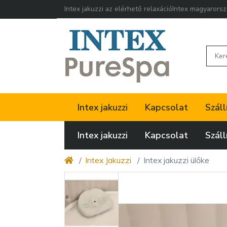
Intex jakuzzi az elérhető relaxáció
Intex magyarorsz
Intex jakuzzi
Kapcsolat
Száll
Intex jakuzzi
Kapcsolat
Száll
Intex Jakuzzi
Intex jakuzzi ülőke