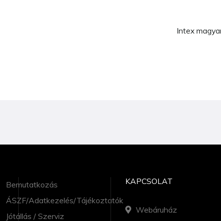
Intex magyar
KAPCSOLAT
Bemutatkozás
ÁSZF/Adatkezelés/Tájékoztatók
Webáruház
Jótállás / Szerviz