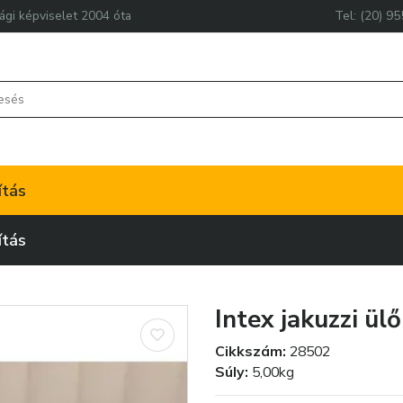
ági képviselet 2004 óta
Tel: (20) 9
ítás
ítás
Intex jakuzzi ül
Cikkszám:
28502
Súly:
5,00kg