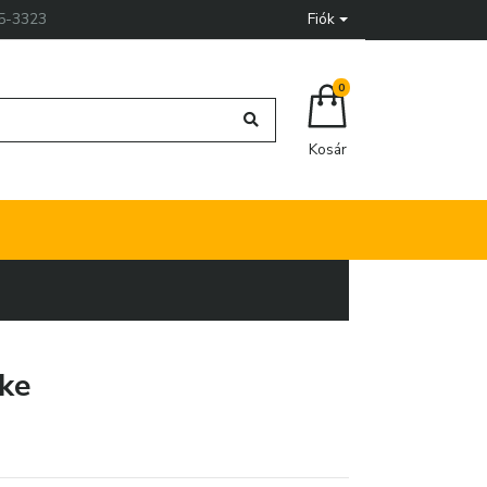
55-3323
Fiók
0
Kosár
őke