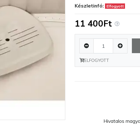
Készletinfó:
Elfogyott
11 400Ft
ELFOGYOTT
Hivatalos magyar